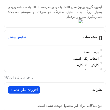
آبمیوه‌ گیری براون مدل J700
با موتور قدرتمند 1000 وات، دهانه ورودی
بسیار بزرگ، بدنه استیل ضدزنگ، دو سرعته و سیستم ضدچکه؛
عصاره‌گیری سریع و حرفه‌ای.
آبمیوه گیری براون مدل J700 با قیمت
مشخصات
نمایش بیشتر
مناسب و کیفیت بی‌نظیر
برند
Braun
انتخاب رنگ
استیل
آیا از تهیه آبمیوه تازه و خوشمزه در خانه خسته شده‌اید یا به دنبال
کارکرد
تک کاره
دستگاهی با کیفیت و کارآمد هستید؟ آبمیوه گیری براون مدل J700 با
عملکرد
آبمیوه گیری
ویژگی‌های بی‌نظیر خود می‌تواند به شما در تهیه آبمیوه طبیعی و سالم
بازخورد درباره این کالا
کمک کند. این دستگاه به راحتی استفاده می‌شود و به شما این امکان را
نظرات
افزودن نظر جدید +
می‌دهد که از طعم‌های تازه میوه‌ها و سبزیجات لذت ببرید. آیا می‌دانید که
خرید این دستگاه می‌تواند سبک زندگی سالم‌تری را برای شما به ارمغان
هیچ دیدگاهی برای این محصول نوشته نشده است.
بیاورد؟ با ما همراه باشید و بیشتر با خصوصیات این محصول آشنا شوید!