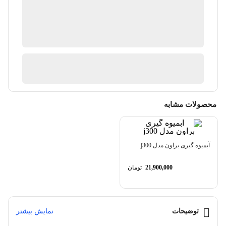
ضمانت اصالت کالا
6 در انبار
ارسال توسط کن کالا
آیا قیمت مناسب تری سراغ دارید؟
محصولات مشابه
آبمیوه گیری براون مدل j300
21,900,000
تومان
توضیحات
نمایش بیشتر