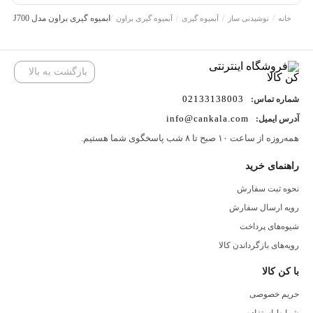
/
/
/
/
آبمیوه گیری براون مدل J700
خانه
نوشیدنی ساز
آبمیوه گیری
آبمیوه گیری براون
آبمیوه گیری براون مدل J700 یکی از بهترین انتخاب‌ها برای افراد خانواده
است که به سلامتی خود اهمیت می‌دهند. با ظرفیت 1.25 لیتر، این دستگاه
بازگشت به بالا
می‌تواند حجم بالایی از آبمیوه را در یک بار استفاده تهیه کند و برای
02133138003
شماره تماس:
مهمانی‌ها و جمع‌های خانوادگی بسیار مناسب است. همچنین قدرت موتور
info@cankala.com
آدرس ایمیل:
این دستگاه 800 وات بوده که به شما این امکان را می‌دهد تا در کمترین
همه‌روزه از ساعت ۱۰ صبح تا ۸ شب پاسخگوی شما هستیم.
زمان ممکن آبمیوه با کیفیتی را آماده کنید.
راهنمای خرید
از دیگر ویژگی‌های بارز آبمیوه گیری براون مدل J700 می‌توان به دو
نحوه ثبت سفارش
سرعت متفاوت آن اشاره کرد. با توجه به نوع میوه یا سبزی که استفاده
رویه ارسال سفارش
می‌کنید، می‌توانید سرعت مورد نظر را انتخاب کنید و به این ترتیب بهترین
شیوه‌های پرداخت
نتیجه را دریافت کنید. همچنین تیغه‌های این دستگاه از استیل ضد زنگ
رویه‌های بازگرداندن کالا
ساخته شده‌اند که باعث افزایش عمر مفید و کارایی آن می‌شود.
با کن کالا
نحوه استفاده و مزایای آبمیوه گیری براون مدل J700
حریم خصوصی