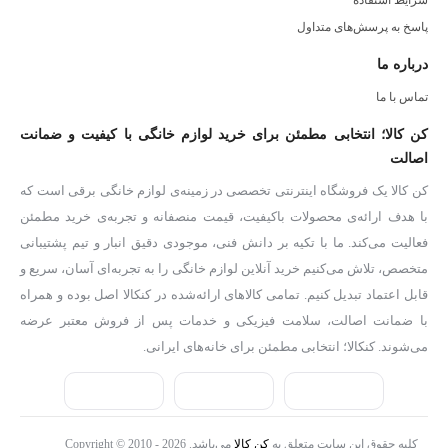
شرایط استفاده
پاسخ به پرسش‌های متداول
طرز استفاده از آبمیوه گیری براون مدل J700 بسیار آسان است. فقط
درباره ما
کافیست میوه‌ها یا سبزیجات را به اندازه‌های مناسب برش دهید و آن‌ها را
تماس با ما
داخل دستگاه قرار دهید. با روشن کردن دستگاه و انتخاب یکی از دو
سرعت، می‌توانید در عرض چند دقیقه آبمیوه تازه خود را تهیه کنید. این
کن کالا؛ انتخابی مطمئن برای خرید لوازم خانگی با کیفیت و ضمانت
اصالت
دستگاه به راحتی باز و بسته می‌شود و می‌توان قطعات آن را بعد از
کن کالا یک فروشگاه اینترنتی تخصصی در زمینه‌ی لوازم خانگی برقی است که
استفاده شستشو داد و تمیز کرد، که این به بهداشت و راحتی شما کمک
با هدف ارائه‌ی محصولات باکیفیت، قیمت منصفانه و تجربه‌ی خرید مطمئن
می‌کند.
فعالیت می‌کند. ما با تکیه بر دانش فنی، موجودی دقیق انبار و تیم پشتیبانی
مزایای آبمیوه گیری براون مدل J700 به همین جا ختم نمی‌شود. با
متخصص، تلاش می‌کنیم خرید آنلاین لوازم خانگی را به تجربه‌ای آسان، سریع و
استفاده از این دستگاه، شما می‌توانید از خواص میوه‌ها به بهترین شکل
قابل اعتماد تبدیل کنیم. تمامی کالاهای ارائه‌شده در کنکالا اصل بوده و همراه
با ضمانت اصالت، سلامت فیزیکی و خدمات پس از فروش معتبر عرضه
بهره‌برداری کنید و نوشیدنی‌های سالم و خوشمزه‌ای تهیه کنید. به این
می‌شوند. کنکالا؛ انتخابی مطمئن برای خانه‌های ایرانی.
ترتیب، می‌توانید خانواده‌تان را به مصرف بیشتر میوه‌ها و سبزیجات
ترغیب کنید و در عین حال از طعم‌های لذیذ آن‌ها لذت ببرید.
اگر به دنبال یک آبمیوه گیری با کیفیت، کارآمد و با قیمت مناسب هستید،
کلیه حقوق این سایت متعلق به
کن کالا
می‌باشد. Copyright © 2010 - 2026