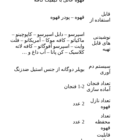
قابل
قهوه – پودر قهوه
استفاده از
اسپرسو – دابل اسپرسو – کاپوچینو –
نوشیدنی
ماکیاتو – کافه موکا – آمریکانو – فلت
های قابل
وایت – اسپرسو آفوگاتو – کافه لاته
تهیه
کلاسیک – کن پانا – آب داغ و …
سیستم دم
بویلر دوگانه از جنس استیل ضدزنگ
آوری
تعداد فنجان
1-2 فنجان
آماده سازی
تعداد نازل
2 عدد
قهوه
تعداد
محفظه
2 عدد
قهوه
قابلیت