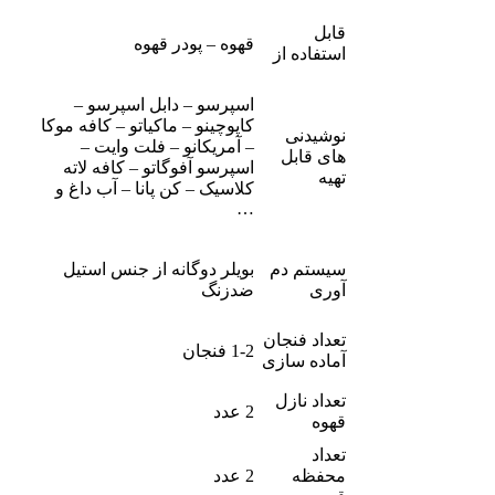
قابل
قهوه – پودر قهوه
استفاده از
اسپرسو – دابل اسپرسو –
کاپوچینو – ماکیاتو – کافه موکا
نوشیدنی
– آمریکانو – فلت وایت –
های قابل
اسپرسو آفوگاتو – کافه لاته
تهیه
کلاسیک – کن پانا – آب داغ و
…
سیستم دم
بویلر دوگانه از جنس استیل
آوری
ضدزنگ
تعداد فنجان
1-2 فنجان
آماده سازی
تعداد نازل
2 عدد
قهوه
تعداد
محفظه
2 عدد