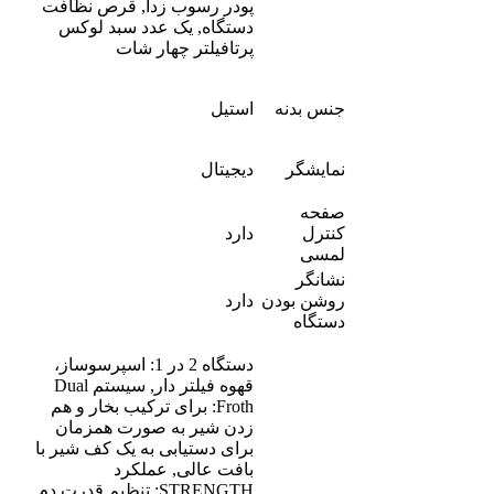
پودر رسوب زدا, قرص نظافت
دستگاه, یک عدد سبد لوکس
پرتافیلتر چهار شات
جنس بدنه
استیل
نمایشگر
دیجیتال
صفحه
کنترل
دارد
لمسی
نشانگر
روشن بودن
دارد
دستگاه
دستگاه 2 در 1: اسپرسوساز،
قهوه فیلتر دار, سیستم Dual
Froth: برای ترکیب بخار و هم
زدن شیر به صورت همزمان
برای دستیابی به یک کف شیر با
بافت عالی, عملکرد
STRENGTH: تنظیم قدرت دم