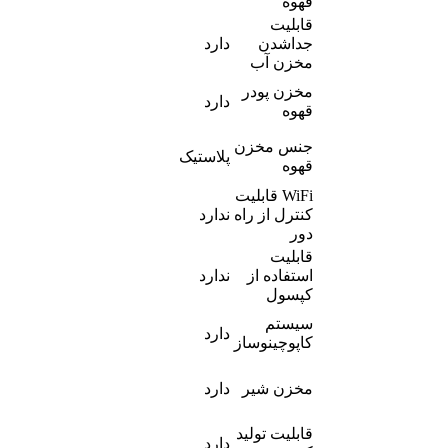
قهوه
قابلیت
جداشدن
دارد
مخزن آب
مخزن پودر
دارد
قهوه
جنس مخزن
پلاستیک
قهوه
WiFi قابلیت
کنترل از راه
ندارد
دور
قابلیت
استفاده از
ندارد
کپسول
سیستم
دارد
کاپوچینوساز
مخزن شیر
دارد
قابلیت تولید
دارد