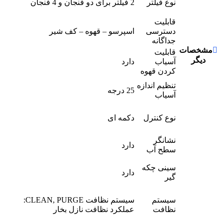
نوع فیلتر
2 فیلتر برای دو فنجان و 4 فنجان
قابلیت
دسترسی
اسپرسو – قهوه – کف شیر
جداگانه
مشخصات
قابلیت
دیگر
آسیاب
دارد
کردن قهوه
تنظیم اندازه
25 درجه
آسیاب
نوع کنترل
دکمه ای
نشانگر
دارد
سطح آب
سینی چکه
دارد
گیر
سیستم
سیستم نظافت CLEAN, PURGE:
نظافت
عملکرد نظافت نازل بخار