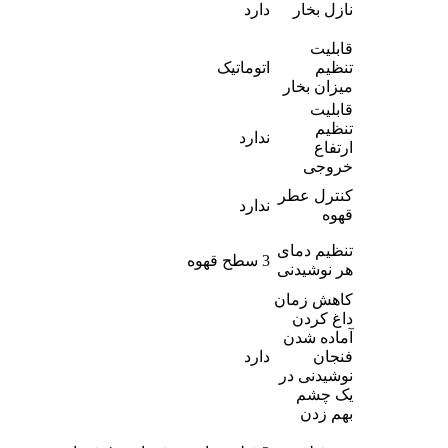
نازل بخار
دارد
قابلیت
تنظیم
اتوماتیک
میزان بخار
قابلیت
تنظیم
ندارد
ارتفاع
خروجی
کنترل عطر
ندارد
قهوه
تنظیم دمای
3 سطح قهوه
هر نوشیدنی
کاهش زمان
داغ کردن
آماده شدن
فنجان
دارد
نوشیدنی در
یک چشم
بهم زدن