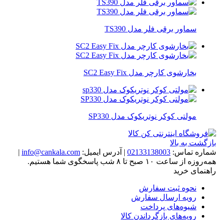
سماور برقی فلر مدل TS390
بخارشوی کارچر مدل SC2 Easy Fix
مولتی کوکر نوتریکوک مدل SP330
بازگشت به بالا
شماره تماس:
02133138003
|
آدرس ایمیل:
info@cankala.com
|
همه‌روزه از ساعت ۱۰ صبح تا ۸ شب پاسخگوی شما هستیم.
راهنمای خرید
نحوه ثبت سفارش
رویه ارسال سفارش
شیوه‌های پرداخت
رویه‌های بازگرداندن کالا