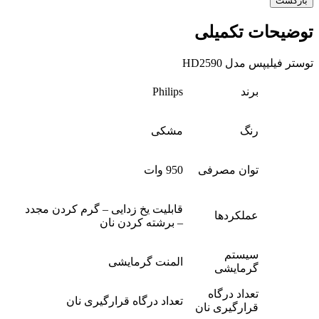
بازگشت
توضیحات تکمیلی
توستر فیلیپس مدل HD2590
برند
Philips
رنگ
مشکی
توان مصرفی
950 وات
قابلیت یخ زدایی – گرم کردن مجدد
عملکردها
– برشته کردن نان
سیستم
المنت گرمایشی
گرمایشی
تعداد درگاه
تعداد درگاه قرارگیری نان
قرارگیری نان