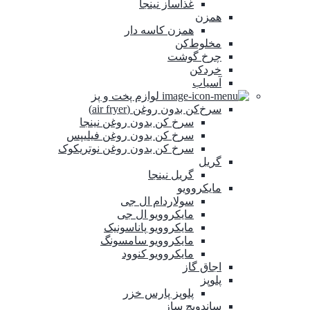
غذاساز نینجا
همزن
همزن کاسه‌ دار
مخلوط‌کن
چرخ گوشت
خردکن
آسیاب
لوازم پخت و پز
سرخ‌کن بدون روغن (air fryer)
سرخ کن بدون روغن نینجا
سرخ کن بدون روغن فیلیپس
سرخ کن بدون روغن نوتریکوک
گریل
گریل نینجا
مایکروویو
سولاردام ال جی
مایکروویو ال جی
مایکروویو پاناسونیک
مایکروویو سامسونگ
مایکروویو کنوود
اجاق گاز
پلوپز
پلوپز پارس خزر
ساندویچ ساز