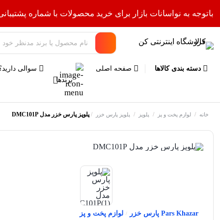
باتوجه به نواسانات بازار برای خرید محصولات با شماره پشتیبانی
دسته بندی کالاها
صفحه اصلی
سوالی دارید؟
برندها
/
/
/
/
پلوپز پارس خزر مدل DMC101P
خانه
لوازم پخت و پز
پلوپز
پلوپز پارس خزر
Pars Khazar پارس خزر
لوازم پخت و پز
/