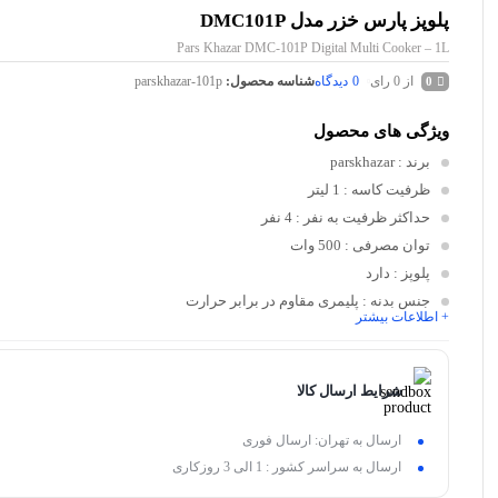
پلوپز پارس خزر مدل DMC101P
Pars Khazar DMC‑101P Digital Multi Cooker – 1L
از 0 رای
0
دیدگاه
شناسه محصول:
parskhazar-101p
0
ویژگی های محصول
برند
: parskhazar
ظرفیت کاسه
: 1 لیتر
حداکثر ظرفیت به نفر
: 4 نفر
توان مصرفی
: 500 وات
پلوپز
: دارد
جنس بدنه
: پلیمری مقاوم در برابر حرارت
+ اطلاعات بیشتر
شرایط ارسال کالا
ارسال به تهران: ارسال فوری
ارسال به سراسر کشور : 1 الی 3 روزکاری