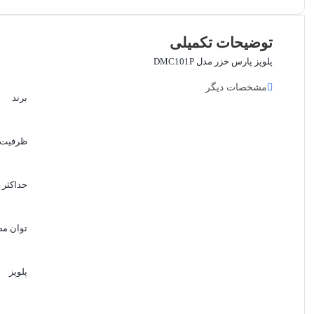
توضیحات تکمیلی
پلوپز پارس خزر مدل DMC101P
مشخصات دیگر
برند
ظرفیت 
حداکثر 
توان م
پلوپز