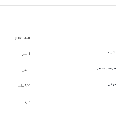
parskhazar
کاسه
1 لیتر
ظرفیت به نفر
4 نفر
صرفی
500 وات
دارد