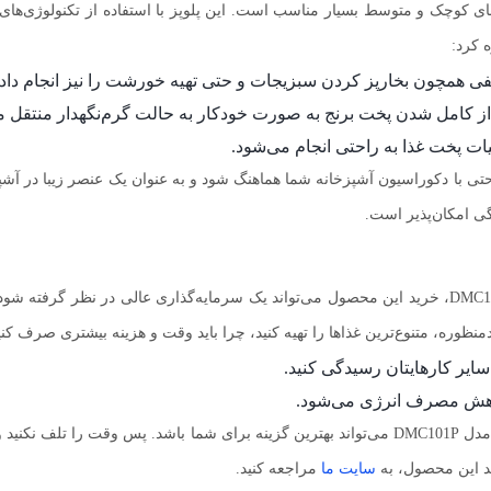
DM با ظرفیت 4 نفره، برای خانواده‌های کوچک و متوسط بسیار مناسب است. این پلوپز با استفاده
ه کرد:
فی همچون بخارپز کردن سبزیجات و حتی تهیه خورشت را نیز انجام داد.
از کامل شدن پخت برنج به صورت خودکار به حالت گرم‌نگهدار منتقل م
ات پخت غذا به راحتی انجام می‌شود.
با دکوراسیون آشپزخانه شما هماهنگ شود و به عنوان یک عنصر زیبا در آشپز
گی امکان‌پذیر است.
با توجه به قیمت مناسب و کیفیت بالای پلوپز پارس خزر مدل DMC101P، خرید این محصول می‌تواند یک سرمای
منظوره، متنوع‌ترین غذاها را تهیه کنید، چرا باید وقت و هزینه بیشتری صرف کنی
سایر کارهایتان رسیدگی کنید.
کاهش مصرف انرژی می‌شود.
اگر تاکنون نتوانسته‌اید یک پلوپز مناسب پیدا کنید، پلوپز پارس خزر مدل DMC101P می‌تواند بهترین 
رید این محصول، به
سایت ما
مراجعه کنید.