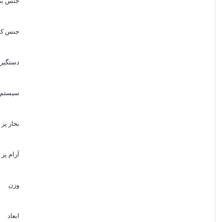
جنس بد
جنس کا
دستگیره
سیستم گ
بخار پز
آرام پز
وزن
ابعاد