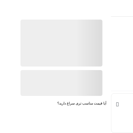
گارانتی 18 ماهه کن کالا
ضمانت اصالت کالا
در انبار موجود نمی باشد
ارسال توسط کن کالا
ناموجود
بروزرسانی قیمت:
29 بهمن 1404
آیا قیمت مناسب تری سراغ دارید؟