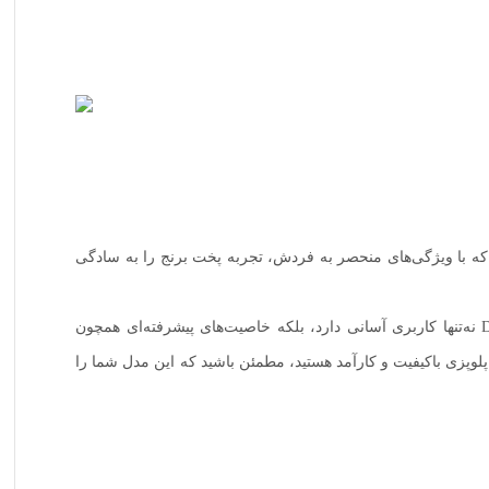
ید؟ پلوپز پارس خزر مدل DMC101P یک راه حل مطمئن برای شماست که با ویژگی‌های منحصر به فردش، تجربه پخت برنج را به سادگی
با تنوع بالای محصولات موجود در بازار، انتخاب پلوپز مناسب برای هر خانواده‌ای می‌تواند چالش‌برانگیز باشد. پلوپز پارس خزر مدل DMC101P نه‌تنها کاربری آسانی دارد، بلکه خاصیت‌های پیشرفته‌ای همچون
پلوپزی باکیفیت و کارآمد هستید، مطمئن باشید که این مدل شما را