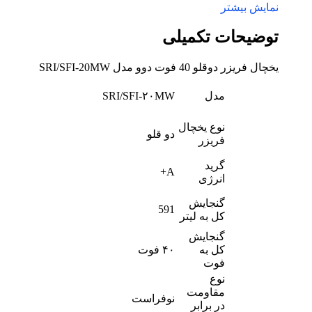
نمایش بیشتر
توضیحات تکمیلی
یخچال فریزر دوقلو 40 فوت دوو مدل SRI/SFI-20MW
مدل
SRI/SFI-۲۰MW
نوع یخچال
دو قلو
فریزر
گرید
A+
انرژی
گنجایش
591
کل به لیتر
گنجایش
کل به
۴۰ فوت
فوت
نوع
مقاومت
نوفراست
در برابر