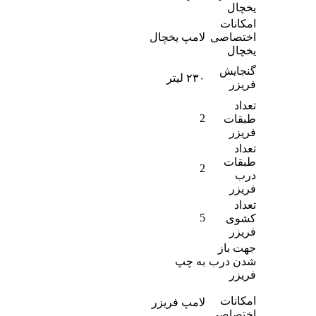
یخچال
امکانات
اختصاصی
لامپ یخچال
یخچال
گنجایش
۲۳۰ لیتر
فریزر
تعداد
2
طبقات
فریزر
تعداد
طبقات
2
درب
فریزر
تعداد
5
کشوی
فریزر
جهت باز
شدن درب
به چپ
فریزر
امکانات
لامپ فریزر
اختصاصی