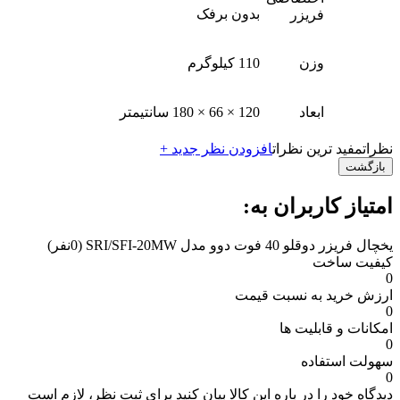
بدون برفک
فریزر
وزن
110 کیلوگرم
ابعاد
120 × 66 × 180 سانتیمتر
نظرات
مفید ترین نظرات
افزودن نظر جدید +
بازگشت
امتیاز کاربران به:
یخچال فریزر دوقلو 40 فوت دوو مدل SRI/SFI-20MW
(0نفر)
کیفیت ساخت
0
ارزش خرید به نسبت قیمت
0
امکانات و قابلیت ها
0
سهولت استفاده
0
دیدگاه خود را در باره این کالا بیان کنید
برای ثبت نظر، لازم است