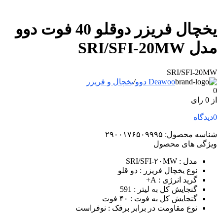
یخچال فریزر دوقلو 40 فوت دوو
مدل SRI/SFI-20MW
SRI/SFI-20MW
Deawoo دوو
/
یخچال و فریزر
0
از 0 رای
0
دیدگاه
شناسه محصول:
۲۹۰۰۱۷۶۵۰۹۹۹۵
ویژگی های محصول
مدل
: SRI/SFI-۲۰MW
نوع یخچال فریزر
: دو قلو
گرید انرژی
: A+
گنجایش کل به لیتر
: 591
گنجایش کل به فوت
: ۴۰ فوت
نوع مقاومت در برابر برفک
: نوفراست