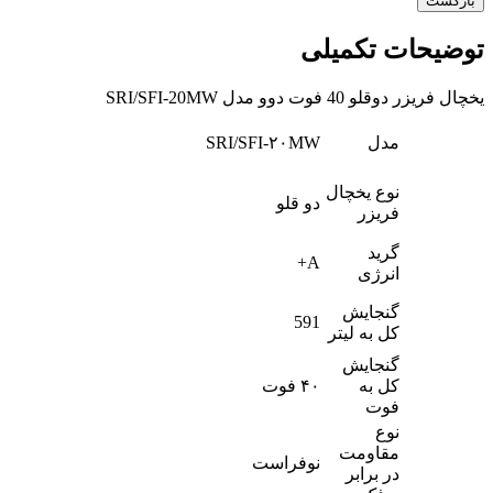
بازگشت
توضیحات تکمیلی
یخچال فریزر دوقلو 40 فوت دوو مدل SRI/SFI-20MW
مدل
SRI/SFI-۲۰MW
نوع یخچال
دو قلو
فریزر
گرید
A+
انرژی
گنجایش
591
کل به لیتر
گنجایش
کل به
۴۰ فوت
فوت
نوع
مقاومت
نوفراست
در برابر