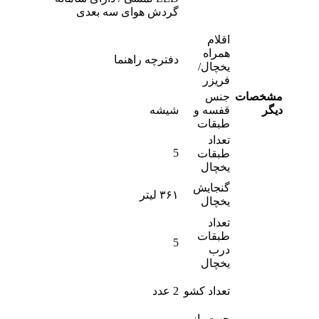
گردش هوای سه بعدی
اقلام
همراه
دفترچه راهنما
یخچال/
فریزر
مشخصات
جنس
دیگر
قفسه و
شیشه
طبقات
تعداد
5
طبقات
یخچال
گنجایش
۳۶۱ لیتر
یخچال
تعداد
طبقات
5
درب
یخچال
تعداد کشو
2 عدد
جهت باز