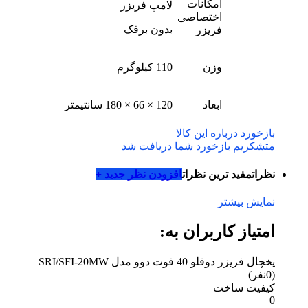
امکانات
لامپ فریزر
اختصاصی
بدون برفک
فریزر
وزن
110 کیلوگرم
ابعاد
120 × 66 × 180 سانتیمتر
بازخورد درباره این کالا
متشکریم بازخورد شما دریافت شد
نظرات
مفید ترین نظرات
افزودن نظر جدید +
نمایش بیشتر
امتیاز کاربران به:
یخچال فریزر دوقلو 40 فوت دوو مدل SRI/SFI-20MW
(0نفر)
کیفیت ساخت
0