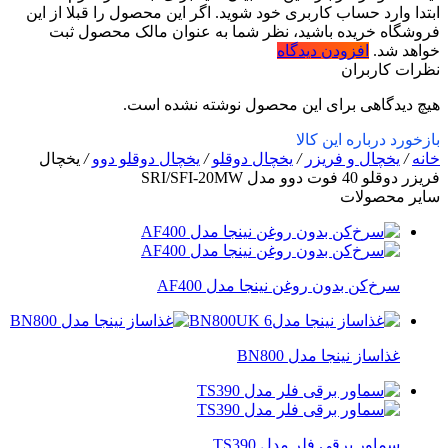
ابتدا وارد حساب کاربری خود شوید. اگر این محصول را قبلا از این
فروشگاه خریده باشید، نظر شما به عنوان مالک محصول ثبت
خواهد شد.
افزودن دیدگاه
نظرات کاربران
هیچ دیدگاهی برای این محصول نوشته نشده است.
بازخورد درباره این کالا
خانه
/
یخچال و فریزر
/
یخچال دوقلو
/
یخچال دوقلو دوو
/
یخچال
فریزر دوقلو 40 فوت دوو مدل SRI/SFI-20MW
سایر محصولات
سرخ‌کن بدون روغن نینجا مدل AF400
غذاساز نینجا مدل BN800
سماور برقی فلر مدل TS390