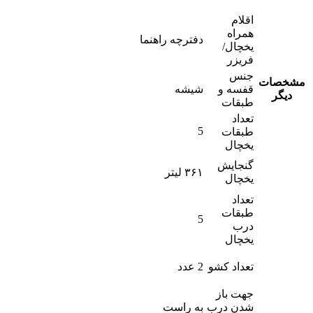
اقلام
همراه
دفترچه راهنما
یخچال/
فریزر
جنس
مشخصات
قفسه و
شیشه
دیگر
طبقات
تعداد
5
طبقات
یخچال
گنجایش
۳۶۱ لیتر
یخچال
تعداد
طبقات
5
درب
یخچال
تعداد کشو
2 عدد
جهت باز
شدن درب
به راست