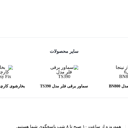
سایر محصولات
BN800
سماور برقی فلر مدل TS390
x
|
همه‌روزه از ساعت ۱۰ صبح تا ۸ شب پاسخگوی شما هستیم.