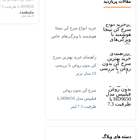
مقالات پربازدید
لیتر
HD9650 با ظرفیت 7.3 لیتر آیا از...
cankala
8 ماه قبل
خرید انواع سرخ کن نینجا
هوشمند با ویژگی‌های خاص
راهنمای خرید بهترین سرخ
کن بدون روغن با بررسی
10 مدل برتر
سرخ کن بدون روغن
فیلیپس مدل HD9650 با
ظرفیت 7.3 لیتر
دسته های وبلاگ