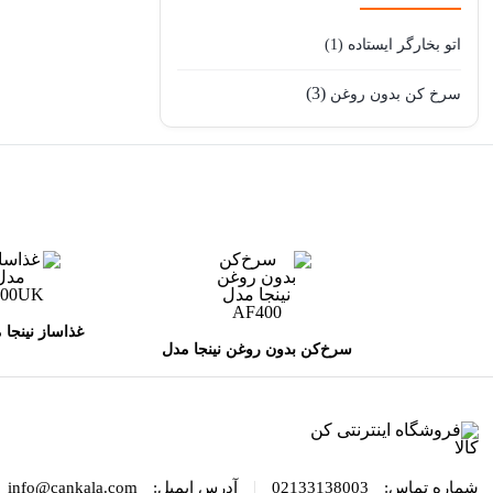
اتو بخارگر ایستاده
(1)
(3)
سرخ کن بدون روغن
غذاساز نینجا مدل 
سرخ‌کن بدون روغن نینجا مدل
AF400
|
شماره تماس:
02133138003
آدرس ایمیل:
info@cankala.com