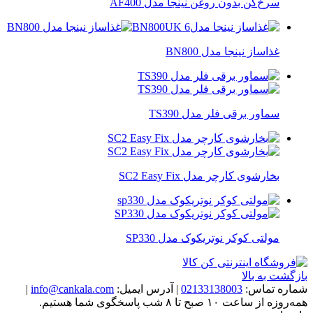
سرخ‌کن بدون روغن نینجا مدل AF400
غذاساز نینجا مدل BN800
سماور برقی فلر مدل TS390
بخارشوی کارچر مدل SC2 Easy Fix
مولتی کوکر نوتریکوک مدل SP330
بازگشت به بالا
شماره تماس:
02133138003
|
آدرس ایمیل:
info@cankala.com
|
همه‌روزه از ساعت ۱۰ صبح تا ۸ شب پاسخگوی شما هستیم.